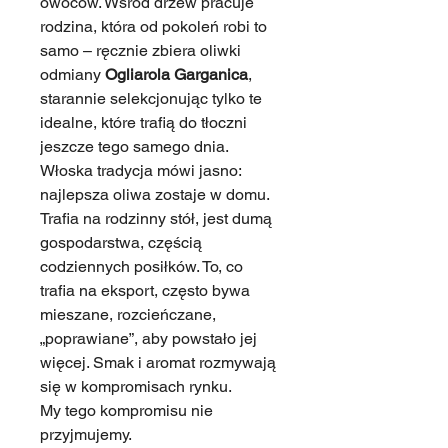
owoców. Wśród drzew pracuje
rodzina, która od pokoleń robi to
samo – ręcznie zbiera oliwki
odmiany
Ogliarola Garganica
,
starannie selekcjonując tylko te
idealne, które trafią do tłoczni
jeszcze tego samego dnia.
Włoska tradycja mówi jasno:
najlepsza oliwa zostaje w domu.
Trafia na rodzinny stół, jest dumą
gospodarstwa, częścią
codziennych posiłków. To, co
trafia na eksport, często bywa
mieszane, rozcieńczane,
„poprawiane”, aby powstało jej
więcej. Smak i aromat rozmywają
się w kompromisach rynku.
My tego kompromisu nie
przyjmujemy.