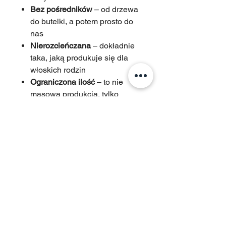
Bez pośredników
– od drzewa
do butelki, a potem prosto do
nas
Nierozcieńczana
– dokładnie
taka, jaką produkuje się dla
włoskich rodzin
Ograniczona ilość
– to nie
masowa produkcja, tylko
prawdziwy produkt
rzemieślniczy
Dziś możesz spróbować jej w
Monkey Business – w potrawach,
które serwujemy.
Ale po raz pierwszy
udostępniamy ją również w
butelkach.
Zamów przez naszą stronę lub
telefonicznie – a w Krakowie