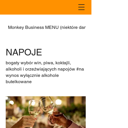
Monkey Business MENU (niektóre dania również w dostaw
NAPOJE
bogaty wybór win, piwa, koktajli,
alkoholi i orzeźwiających napojów #na
wynos wyłącznie alkohole
butelkowane