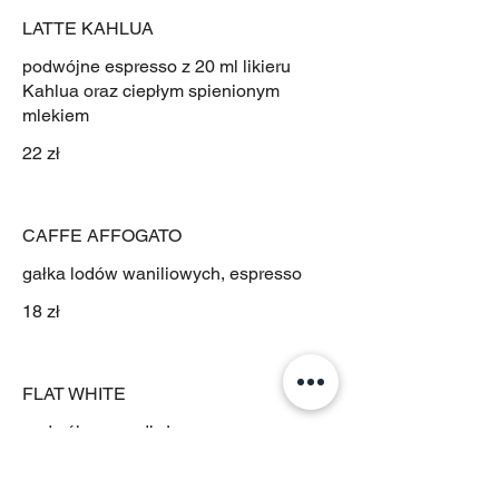
LATTE KAHLUA
podwójne espresso z 20 ml likieru
Kahlua oraz ciepłym spienionym
mlekiem
22 zł
CAFFE AFFOGATO
gałka lodów waniliowych, espresso
18 zł
FLAT WHITE
podwójne przedłużane espresso z
niewielką ilością lekko spienionego,
kremowego mleka