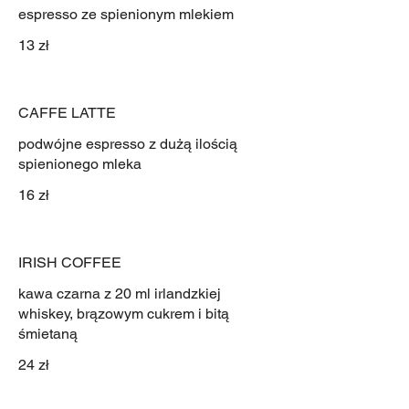
espresso ze spienionym mlekiem
13 zł
CAFFE LATTE
podwójne espresso z dużą ilością
spienionego mleka
16 zł
IRISH COFFEE
kawa czarna z 20 ml irlandzkiej
whiskey, brązowym cukrem i bitą
śmietaną
24 zł